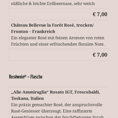
süßliche & leichte Erdbeernase, sehr weich
€ 7,00
Château Bellevue la Forêt Rosé, trocken/
Fronton – Frankreich
Ein eleganter Rosé mit feinen Aromen von roten
Früchten und einer erfrischenden floralen Note.
€ 7,00
Roséwein* – Flasche
„Alìe Ammiraglia“ Rosato IGT, Frescobaldi,
Toskana, Italien
Ein präzis gemachter Rosé, der anspruchsvolle
Rosé-Geniesser überzeugt. Eine raffinierte
Assemblage zwischen der fruchtbetonten Syrah